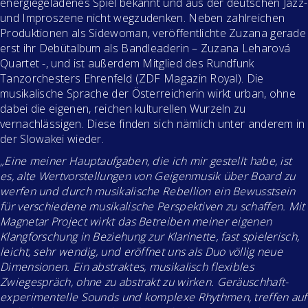
energiegeladenes Spiel bekannt und aus der deutschen Jazz-
und Improszene nicht wegzudenken. Neben zahlreichen
Produktionen als Sidewoman, veröffentlichte Zuzana gerade
erst ihr Debütalbum als Bandleaderin – Zuzana Leharová
Quartet -, und ist außerdem Mitglied des Rundfunk
Tanzorchesters Ehrenfeld (ZDF Magazin Royal). Die
musikalische Sprache der Österreicherin wirkt urban, ohne
dabei die eigenen, reichen kulturellen Wurzeln zu
vernachlässigen. Diese finden sich nämlich unter anderem in
der Slowakei wieder.
„Eine meiner Hauptaufgaben, die ich mir gestellt habe, ist
es, alte Wertvorstellungen von Geigenmusik über Board zu
werfen und durch musikalische Rebellion ein Bewusstsein
für verschiedene musikalische Perspektiven zu schaffen. Mit
Magnetar Project wirkt das Betreiben meiner eigenen
Klangforschung in Beziehung zur Klarinette, fast spielerisch,
leicht, sehr wendig, und eröffnet uns als Duo völlig neue
Dimensionen. Ein abstraktes, musikalisch flexibles
Zwiegespräch, ohne zu abstrakt zu wirken. Geräuschhaft-
experimentelle Sounds und komplexe Rhythmen, treffen auf