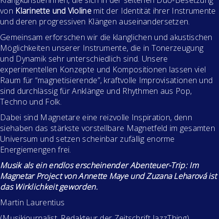
Klangkünstlerinnen, die sich in der seltenen Duo-Besetzung
von
Klarinette und Violine
mit der Identität ihrer Instrumente
und deren progressiven Klängen auseinandersetzen.
Gemeinsam erforschen wir die klanglichen und akustischen
Möglichkeiten unserer Instrumente, die in Tonerzeugung
und Dynamik sehr unterschiedlich sind. Unsere
experimentellen Konzepte und Kompositionen lassen viel
Raum für “magnetisierende”, kraftvolle Improvisationen und
sind durchlässig für Anklänge und Rhythmen aus Pop,
Techno und Folk.
Dabei sind Magnetare eine reizvolle Inspiration, denn
siehaben das stärkste vorstellbare Magnetfeld im gesamten
Universum und setzen scheinbar zufällig enorme
Energiemengen frei.
Musik als ein endlos erscheinender Abenteuer-Trip: Im
Magnetar Project von Annette Maye und Zuzana Leharová ist
das Wirklichkeit geworden.
Martin Laurentius
(Musikjournalist, Redakteur der Zeitschrift JazzThing)