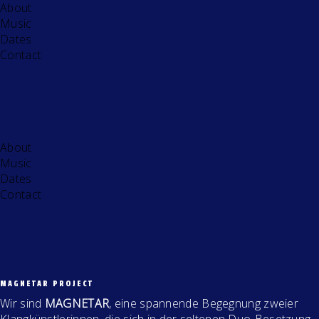
About
Music
Dates
Contact
About
Music
Dates
Contact
MAGNETAR PROJECT
Wir sind
MAGNETAR
, eine spannende Begegnung zweier