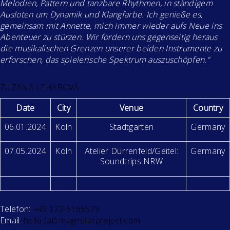
Melodien, Pattern und tanzbare Rhythmen, in ständigem
Ausloten um Dynamik und Klangfarbe. Ich genieße es,
gemeinsam mit Annette, mich immer wieder aufs Neue ins
Abenteuer zu stürzen. Wir fordern uns gegenseitig heraus
die musikalischen Grenzen unserer beiden Instrumente zu
erforschen, das spielerische Spektrum auszuschöpfen.“
ZUZANA LEHAROVÁ
Date
City
Venue
Country
06.01.2024
Köln
Stadtgarten
Germany
07.05.2024
Köln
Atelier Dürrenfeld/Geitel:
Germany
Soundtrips NRW
Telefon:
+49 172-5165579
Email:
hello (at) magnetarproject.com