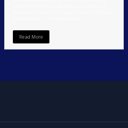
consectetur eros, at faucibus urna dictum ac.
Aenean vel quam vitae sapien rhoncus eleifend
eu vitae diam. Ut fringilla diam et...
Read More