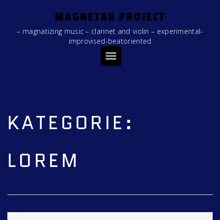
MAGNETAR PROJECT
– magnatizing music – clarinet and violin – experimental-
improvised-beatoriented
Toggle
navigation
KATEGORIE:
LOREM