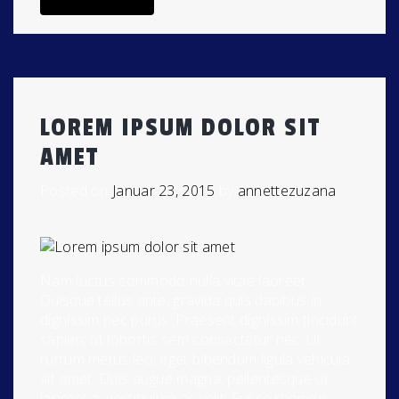
LOREM IPSUM DOLOR SIT
AMET
Posted on
Januar 23, 2015
by
annettezuzana
Nam luctus commodo nulla vitae laoreet.
Quisque tellus ante, gravida quis dapibus in,
dignissim nec purus. Praesent dignissim tincidunt
sapien, ut lobortis sem consectetur nec. Ut
rutrum metus leo, eget bibendum ligula vehicula
sit amet. Duis augue magna, pellentesque ut
laoreet a, vestibulum ac velit. Fusce rhoncus