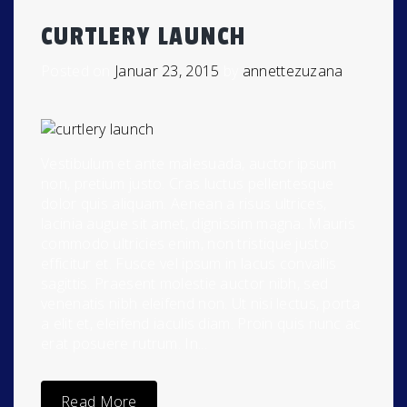
CURTLERY LAUNCH
Posted on
Januar 23, 2015
by
annettezuzana
Vestibulum et ante malesuada, auctor ipsum
non, pretium justo. Cras luctus pellentesque
dolor quis aliquam. Aenean a risus ultrices,
lacinia augue sit amet, dignissim magna. Mauris
commodo ultricies enim, non tristique justo
efficitur et. Fusce vel ipsum in lacus convallis
sagittis. Praesent molestie auctor nibh, sed
venenatis nibh eleifend non. Ut nisi lectus, porta
a elit et, eleifend iaculis diam. Proin quis nunc ac
erat posuere rutrum. In...
Read More